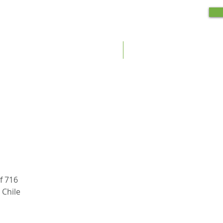
Copia de Inicio
Copia de Quiénes somos
f 716
 Chile